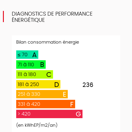
DIAGNOSTICS DE PERFORMANCE
ÉNERGÉTIQUE
Bilan consommation énergie
A
≤ 70
B
71 à 110
C
111 à 180
D
181 à 250
236
E
251 à 330
F
331 à 420
G
> 420
(en kWhEP/m2/an)