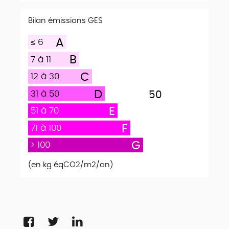
Bilan émissions GES
A
≤ 6
B
7 à 11
C
12 à 30
D
31 à 50
50
E
51 à 70
F
71 à 100
G
> 100
(en kg éqCO2/m2/an)