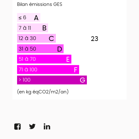
Bilan émissions GES
A
≤ 6
B
7 à 11
C
12 à 30
23
D
31 à 50
E
51 à 70
F
71 à 100
G
> 100
(en kg éqCO2/m2/an)