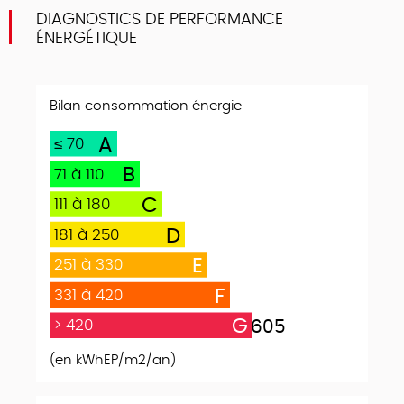
DIAGNOSTICS DE PERFORMANCE
ÉNERGÉTIQUE
Bilan consommation énergie
A
≤ 70
B
71 à 110
C
111 à 180
D
181 à 250
E
251 à 330
F
331 à 420
G
> 420
605
(en kWhEP/m2/an)