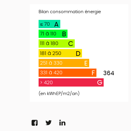
Bilan consommation énergie
A
≤ 70
B
71 à 110
C
111 à 180
D
181 à 250
E
251 à 330
F
331 à 420
364
G
> 420
(en kWhEP/m2/an)