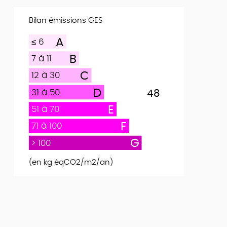
Bilan émissions GES
A
≤ 6
B
7 à 11
C
12 à 30
D
31 à 50
48
E
51 à 70
F
71 à 100
G
> 100
(en kg éqCO2/m2/an)