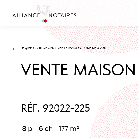
HOME
»
ANNONCES
»
VENTE MAISON 177M² MEUDON
VENTE MAISON
RÉF. 92022-225
8 p
6 ch
177 m²