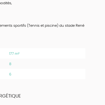
odités,
ements sportifs (Tennis et piscine) du stade René
177 m²
8
6
RGÉTIQUE