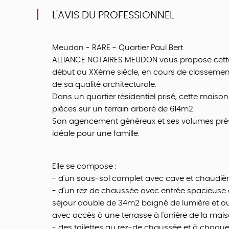
L'AVIS DU PROFESSIONNEL
Meudon - RARE - Quartier Paul Bert
ALLIANCE NOTAIRES MEUDON vous propose cette 
début du XXème siècle, en cours de classement 
de sa qualité architecturale.
Dans un quartier résidentiel prisé, cette maison 
pièces sur un terrain arboré de 614m2.
Son agencement généreux et ses volumes prése
idéale pour une famille.
Elle se compose :
- d'un sous-sol complet avec cave et chaudièr
- d'un rez de chaussée avec entrée spacieuse 
séjour double de 34m2 baigné de lumière et ouv
avec accès à une terrasse à l'arrière de la mais
- des toilettes au rez-de chaussée et à chaqu